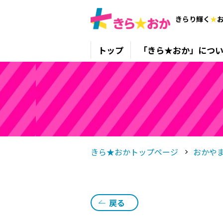
きらり輝く
★
トップ
「きら★おか」につい
きら★おかトップページ
おかや
戻る